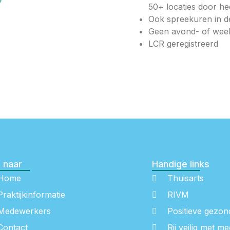
50+ locaties door he
Ook spreekuren in d
Geen avond- of wee
LCR geregistreerd
 naar
Handige links
Home
Thuisarts
Praktijkinformatie
RIVM
Medewerkers
Positieve gezon
Contact
Rij veilig met me