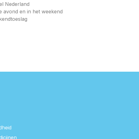
el Nederland
e avond en in het weekend
kendtoeslag
dheid
dicijnen