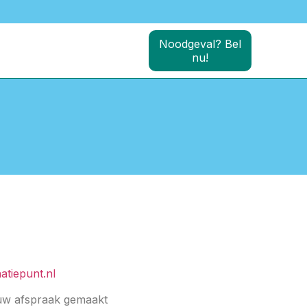
Noodgeval? Bel
nu!
atiepunt.nl
 uw afspraak gemaakt