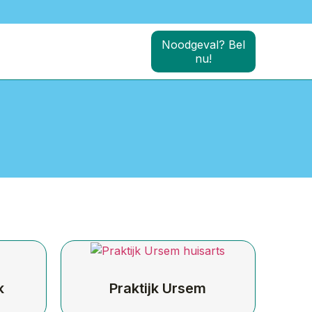
Noodgeval? Bel
nu!
k
Praktijk Ursem